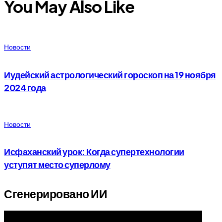
You May Also Like
Новости
Иудейский астрологический гороскоп на 19 ноября
2024 года
Новости
Исфаханский урок: Когда супертехнологии
уступят место суперлому
Сгенерировано ИИ